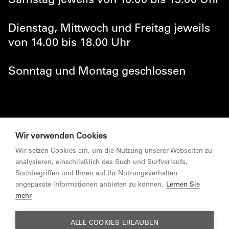
Dienstag, Mittwoch und Freitag jeweils
von 14.00 bis 18.00 Uhr
Sonntag und Montag geschlossen
© MARKTGEMEINDE LUSTENAU 2026
Wir verwenden Cookies
Wir setzen Cookies ein, um die Nutzung unserer Webseiten zu
NEWSLETTER
analysieren, einschließlich des Such und Surfverlaufs,
Suchbegriffen und Ihnen auf Ihr Nutzungsverhalten
ZUR MARKTGEMEINDE LUSTENAU
angepasste Informationen anbieten zu können.
Lernen Sie
mehr
IMPRESSUM
ALLE COOKIES ERLAUBEN
DATENSCHUTZERKLÄRUNG