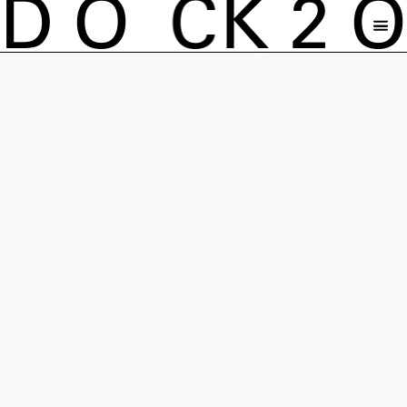
D
O
C
K
2
O