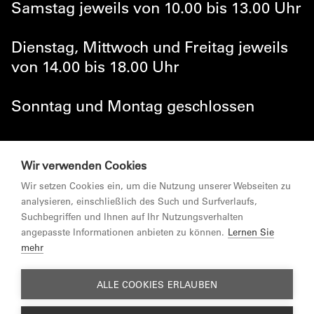
Samstag jeweils von 10.00 bis 13.00 Uhr
Dienstag, Mittwoch und Freitag jeweils
von 14.00 bis 18.00 Uhr
Sonntag und Montag geschlossen
Wir verwenden Cookies
Aktuell:
Programm 2026
Archiv:
Archiv 2025
Besichtigung der
© MARKTGEMEINDE LUSTENAU 2026
Wir setzen Cookies ein, um die Nutzung unserer Webseiten zu
Oliver Laric "Save For
Michaela Kessler und
Sammlung Hollenstein
analysieren, einschließlich des Such und Surfverlaufs,
NEWSLETTER
Suchbegriffen und Ihnen auf Ihr Nutzungsverhalten
Later"
Gerold Tagwerker:
auf Anfrage:
angepasste Informationen anbieten zu können.
Lernen Sie
"Beautiful Cracks"
dock20@lustenau.at
mehr
ZUR MARKTGEMEINDE LUSTENAU
MEHR INFOS...
MEHR INFOS ...
IMPRESSUM
ALLE COOKIES ERLAUBEN