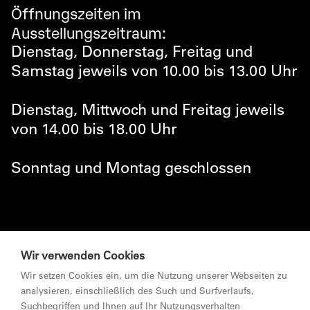
Öffnungszeiten im
Ausstellungszeitraum:
Dienstag, Donnerstag, Freitag und
Samstag jeweils von 10.00 bis 13.00 Uhr
Dienstag, Mittwoch und Freitag jeweils
von 14.00 bis 18.00 Uhr
Sonntag und Montag geschlossen
© MARKTGEMEINDE LUSTENAU 2026
Wir verwenden Cookies
NEWSLETTER
Wir setzen Cookies ein, um die Nutzung unserer Webseiten zu
analysieren, einschließlich des Such und Surfverlaufs,
Suchbegriffen und Ihnen auf Ihr Nutzungsverhalten
ZUR MARKTGEMEINDE LUSTENAU