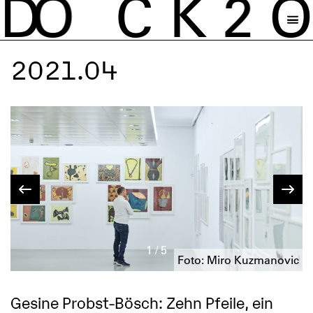
D
O
C
K
2
O
2021.04
1 / 5
ic
Foto: Miro Kuzmanovic
Gesine Probst-Bösch: Zehn Pfeile, ein