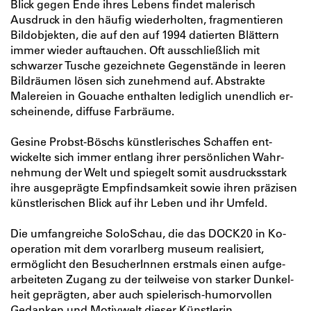
Blick gegen Ende ihres Lebens findet malerisch
Ausdruck in den häufig wiederholten, frag­mentieren
Bildobjekten, die auf den auf 1994 datierten Blättern
immer wieder auftauchen. Oft ausschließlich mit
schwarzer Tusche gezeichnete Gegenstände in leeren
Bildräumen lösen sich zunehmend auf. Abstrakte
Malereien in Gouache enthalten lediglich unendlich er­
scheinende, diffuse Farbräume.
Gesine Probst-­Böschs künstlerisches Schaffen ent­
wickelte sich immer entlang ihrer persönlichen Wahr­
nehmung der Welt und spiegelt somit ausdrucksstark
ihre ausgeprägte Empfindsamkeit sowie ihren präzisen
künstlerischen Blick auf ihr Leben und ihr Umfeld.
Die umfangreiche Solo­Schau, die das DOCK20 in Ko­
operation mit dem vorarlberg museum realisiert,
ermöglicht den BesucherInnen erstmals einen aufge­
arbeiteten Zugang zu der teilweise von starker Dunkel­
heit geprägten, aber auch spielerisch­-humorvollen
Gedanken­ und Motivwelt dieser Künstlerin.